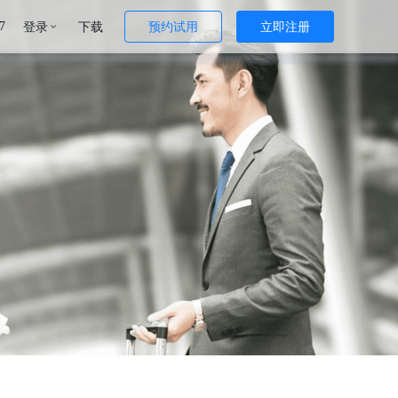
登录
下载
预约试用
立即注册
7
立返
产品定价
出行券
报销方案
企业介绍
下载App