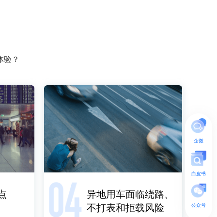
体验？
企微
白皮书


异地用车面临绕路、

公众号
不打表和拒载风险