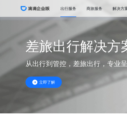
出行服务
商旅服务
解决方
加班出行
出行服务
差旅出行
高管权益
合作伙伴
企业访谈
差旅出行解决方
纷享销客
胜意科技
云简业财
金蝶
渠道伙伴招募
生态伙伴招募
用车案例
从出行到管控，差旅出行，专业
金赛药业
3M
横河电机
清华大学
立即了解