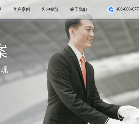
案
客户案例
客户权益
关于我们
400-000-077
因公用车
商旅服务
代叫出行
员工权益
用车管理
会议旅游
包车出行
企业版积分
服务保障
快速开通
代驾出行
省
企业版资讯
商旅案例
案
查博士
云南白药
至像科技
视源股份
开放平台
企业微信
最新动态
生态伙伴案例
呈现
纷享销客
胜意科技
云简业财
神州浩天